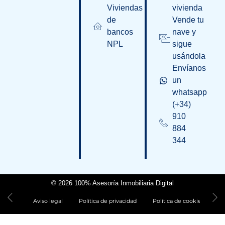
Viviendas
vivienda
de
Vende tu
bancos
nave y
NPL
sigue
usándola
Envíanos
un
whatsapp
(+34)
910
884
344
© 2026 100% Asesoría Inmobiliaria Digital
Aviso legal
Política de privacidad
Política de cookies
D