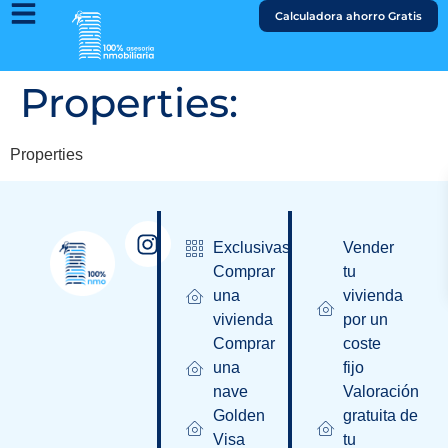
Calculadora ahorro Gratis
Properties:
Properties
Exclusivas
Vender
Comprar
tu
una
vivienda
vivienda
por un
Comprar
coste
una
fijo
nave
Valoración
Golden
gratuita de
Visa
tu